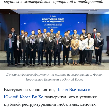
ВЬЕТНАМ
крупных южнокорейских корпораций и предприятий.
МОСТ ДРУЖБЫ
В МИРЕ
ВСТРЕЧИ - ДИАЛОГИ
ДОСЬЕ И МАТЕРИАЛЫ
О ГАЗЕТЕ «НЯНЗАН»
TIẾNG VIỆT
Делегаты фотографируются на память на мероприятии. Фото:
Посольство Вьетнама в Южной Корее
ENGLISH
Выступая на мероприятии,
Посол Вьетнама в
Южной Корее Ву Хо
подчеркнул, что в условиях
中文
глубокой реструктуризации глобальных цепочек