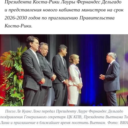
ВЬЕТНАМ
Президента Коста-Рики Лауры Фернандес Дельгадо
и представления нового кабинета министров на срок
МОСТ ДРУЖБЫ
2026-2030 годов по приглашению Правительства
Коста-Рики.
В МИРЕ
ВСТРЕЧИ - ДИАЛОГИ
ДОСЬЕ И МАТЕРИАЛЫ
О ГАЗЕТЕ «НЯНЗАН»
TIẾNG VIỆT
ENGLISH
Посол Ле Куанг Лонг передал Президенту Лауре Фернандес Дельгадо
中文
поздравления Генерального секретаря ЦК КПВ, Президента Вьетнама То
Лама и приглашение в ближайшее время посетить Вьетнам. Фото: ВИА