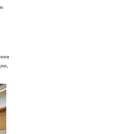
чь
о
ения
ции,