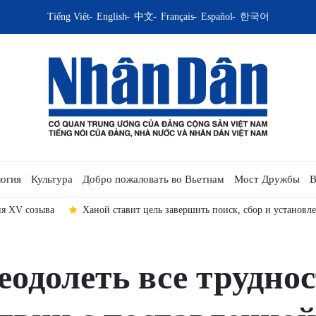
Tiếng Việt
English
中文
Français
Español
한국어
огия
Культура
Добро пожаловать во Вьетнам
Мост Дружбы
В
станкам личности павших военнослужащих до 10 октября 2026 года
одолеть все труднос