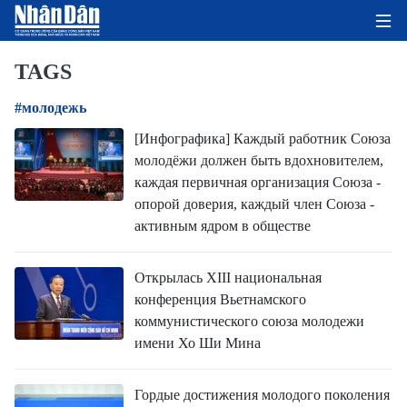
TAGS
#молодежь
ГЛАВНАЯ СТРАНИЦА
[Инфографика] Каждый работник Союза
молодёжи должен быть вдохновителем,
ПОЛИТИКА
каждая первичная организация Союза -
опорой доверия, каждый член Союза -
ЭКОНОМИКА
активным ядром в обществе
ОБЩЕСТВО
Открылась XIII национальная
ЭКОЛОГИЯ
конференция Вьетнамского
коммунистического союза молодежи
КУЛЬТУРА
имени Хо Ши Мина
ДОБРО ПОЖАЛОВАТЬ ВО
Гордые достижения молодого поколения