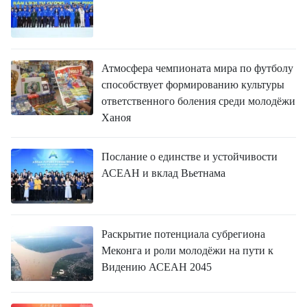
ВЬЕТНАМ
МОСТ ДРУЖБЫ
В МИРЕ
Атмосфера чемпионата мира по футболу
способствует формированию культуры
ВСТРЕЧИ - ДИАЛОГИ
ответственного боления среди молодёжи
Ханоя
ДОСЬЕ И МАТЕРИАЛЫ
Послание о единстве и устойчивости
АСЕАН и вклад Вьетнама
О ГАЗЕТЕ «НЯНЗАН»
TIẾNG VIỆT
Раскрытие потенциала субрегиона
ENGLISH
Меконга и роли молодёжи на пути к
Видению АСЕАН 2045
中文