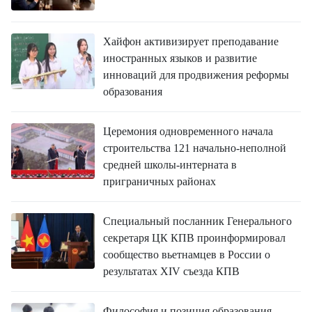
ВЬЕТНАМ
МОСТ ДРУЖБЫ
Хайфон активизирует преподавание
иностранных языков и развитие
В МИРЕ
инноваций для продвижения реформы
образования
ВСТРЕЧИ - ДИАЛОГИ
Церемония одновременного начала
ДОСЬЕ И МАТЕРИАЛЫ
строительства 121 начально-неполной
средней школы-интерната в
О ГАЗЕТЕ «НЯНЗАН»
приграничных районах
TIẾNG VIỆT
Специальный посланник Генерального
секретаря ЦК КПВ проинформировал
ENGLISH
сообщество вьетнамцев в России о
результатах XIV съезда КПВ
中文
Философия и позиция образования