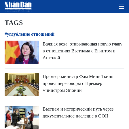
TAGS
#углубление отношений
ГЛАВНАЯ СТРАНИЦА
Важная веха, открывающая новую главу
в отношениях Вьетнама с Египтом и
ПОЛИТИКА
Анголой
ЭКОНОМИКА
Премьер-министр Фам Минь Тьинь
ОБЩЕСТВО
провел переговоры с Премьер-
министром Японии
ЭКОЛОГИЯ
КУЛЬТУРА
Вьетнам и исторический путь через
документальное наследие в ООН
ДОБРО ПОЖАЛОВАТЬ ВО