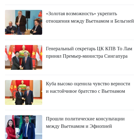
ВЬЕТНАМ
«Золотая возможность» укрепить
МОСТ ДРУЖБЫ
отношения между Вьетнамом и Бельгией
В МИРЕ
ВСТРЕЧИ - ДИАЛОГИ
Генеральный секретарь ЦК КПВ То Лам
принял Премьер-министра Сингапура
ДОСЬЕ И МАТЕРИАЛЫ
О ГАЗЕТЕ «НЯНЗАН»
Куба высоко оценила чувство верности
и настойчивое братство с Вьетнамом
TIẾNG VIỆT
ENGLISH
Прошли политические консультации
中文
между Вьетнамом и Эфиопией