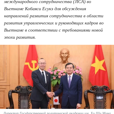
ВЬЕТНАМ
международного сотрудничества (JICA) во
Вьетнаме Кобаяси Есукэ для обсуждения
МОСТ ДРУЖБЫ
направлений развития сотрудничества в области
развития управленческих и руководящих кадров во
В МИРЕ
Вьетнаме в соответствии с требованиями новой
эпохи развития.
ВСТРЕЧИ - ДИАЛОГИ
ДОСЬЕ И МАТЕРИАЛЫ
О ГАЗЕТЕ «НЯНЗАН»
TIẾNG VIỆT
ENGLISH
中文
Директор Государственной политической академии им. Хо Ши Мина