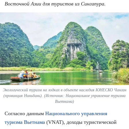
ВЬЕТНАМ
Восточной Азии для туристов из Сингапура.
МОСТ ДРУЖБЫ
В МИРЕ
ВСТРЕЧИ - ДИАЛОГИ
ДОСЬЕ И МАТЕРИАЛЫ
О ГАЗЕТЕ «НЯНЗАН»
TIẾNG VIỆT
Экологический туризм на лодках в объекте наследия ЮНЕСКО Чанган
(провинция Ниньбинь). (Источник: Национальное управление туризма
ENGLISH
Вьетнама)
Согласно данным
Национального управления
中文
туризма Вьетнама
(VNAT), доходы туристической