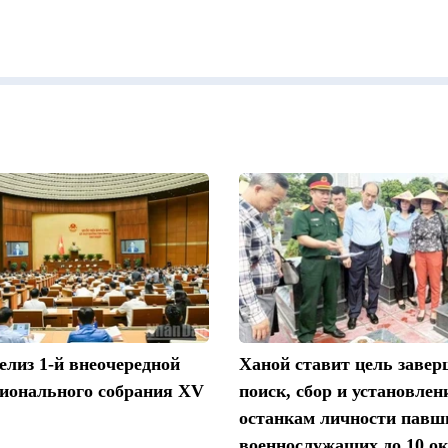
релиз 1-й внеочередной
Ханой ставит цель заве
ционального собрания XV
поиск, сбор и установлен
останкам личности павш
военнослужащих до 10 ок