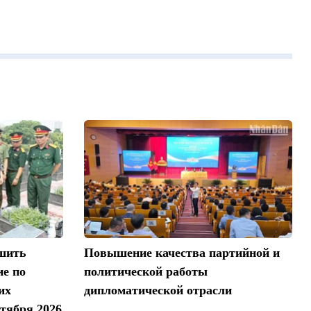
ршить
Повышение качества партийной и
ие по
политической работы
их
дипломатической отрасли
тября 2026