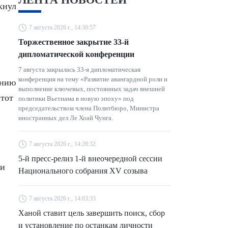
кнул
7 августа 2026 г., 14:30:57
Торжественное закрытие 33-й
дипломатической конференции
7 августа закрылась 33-я дипломатическая
конференция на тему «Развитие авангардной роли и
ению
выполнение ключевых, постоянных задач внешней
этот
политики Вьетнама в новую эпоху» под
председательством члена Политбюро, Министра
иностранных дел Ле Хоай Чунга.
7 августа 2026 г., 14:28:32
5-й пресс-релиз 1-й внеочередной сессии
ти
Национального собрания XV созыва
7 августа 2026 г., 14:03:33
Ханой ставит цель завершить поиск, сбор
и установление по останкам личности