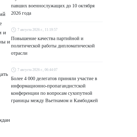
павших военнослужащих до 10 октября
2026 года
щий
е
7 августа 2026 г., 11:19:57
и и
Повышение качества партийной и
ны и
политической работы дипломатической
отрасли
7 августа 2026 г., 06:44:07
ать
Более 4 000 делегатов приняли участие в
информационно-пропагандистской
конференции по вопросам сухопутной
границы между Вьетнамом и Камбоджей
ждан