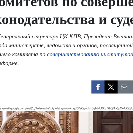
омитетов по соверш
конодательства и су
е Генеральный секретарь ЦК КПВ, Президент Вьетн
яда министерств, ведомств и органов, посвященной
щего комитета по
совершенствованию институтов 
еформе.