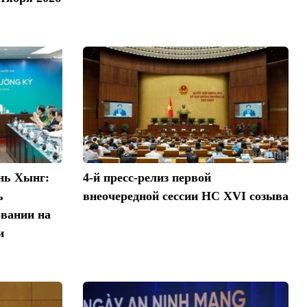
нь Хынг:
4-й пресс-релиз первой
ь
внеочередной сессии НС XVI созыва
овании на
и