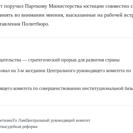
т поручил Парткому Министерства юстиции совместно с
нять во внимании мнения, высказанные на рабочей встр
ставления Политбюро.
дательства — стратегический прорыв для развития страны
овал на 3-м заседании Центрального руководящего комитета по
дящего комитета по совершенствованию институциональной баз
ьетнама
То Лам
Центральный руководящий комитет
тва
судебная реформа