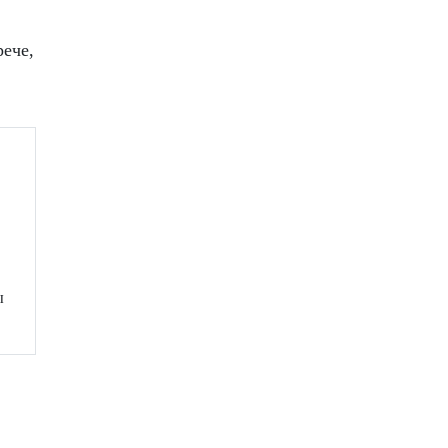
ече,
ы