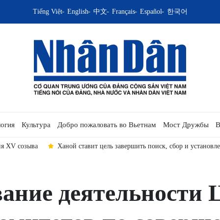
Tiếng Việt
English
中文
Français
Español
한국어
огия
Культура
Добро пожаловать во Вьетнам
Мост Дружбы
В
ия XV созыва
Ханой ставит цель завершить поиск, сбор и установл
ание деятельности