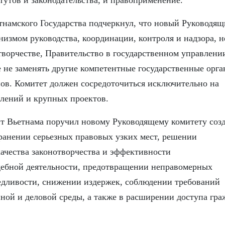
утов и законодательства, и правоприменение.
тнамского Государства подчеркнул, что новый Руководя
низмом руководства, координации, контроля и надзора, н
творчестве, Правительство в государственном управлени
е не заменять другие компетентные государственные орга
ов. Комитет должен сосредоточиться исключительно на
влений и крупных проектов.
т Вьетнама поручил новому Руководящему комитету созд
ранении серьезных правовых узких мест, решении
чества законотворчества и эффективности
дебной деятельности, предотвращении неправомерных
едливости, снижении издержек, соблюдении требований
ной и деловой среды, а также в расширении доступа гра