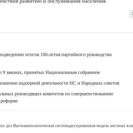
ействия развитию и обслуживания населения.
 подведению итогов 100-летия партийного руководства
о 9 законах, принятых Национальным собранием
ношении надзорной деятельности НС и Народных советов
альных руководящих комитетов по совершенствованию
й реформе
их дел Вьетнама
политическая система
двухуровневая модель местных вла