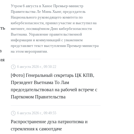
Утром 6 августа в Ханое Премьер-министр
Правительства Ле Минь Хынг, председатель
Национального руководящего комитета по
кибербезопасности, принял участие и выступил на
ть
митинге, посвящённом Дню кибербезопасности
Вьетнама. Управление правительственной
информации и коммуникаций с уважением
представляет текст выступления Премьер-министра
в
на этом мероприятии.
ия
6 августа 2026 г., 09:50:22
[Фото] Генеральный секретарь ЦК КПВ,
Президент Вьетнама То Лам
председательствовал на рабочей встрече с
Парткомом Правительства
6 августа 2026 г., 09:49:55
Распространение духа патриотизма и
стремления к самоотдаче