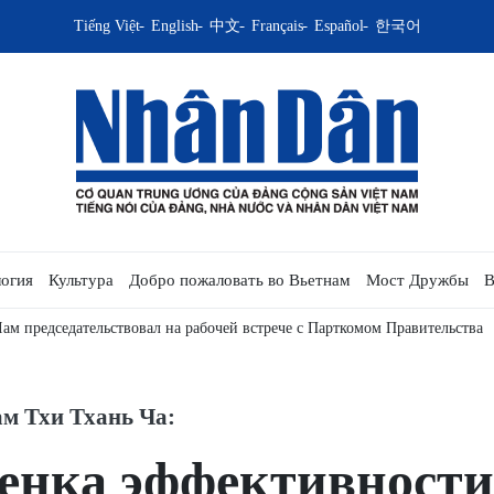
Tiếng Việt
English
中文
Français
Español
한국어
огия
Культура
Добро пожаловать во Вьетнам
Мост Дружбы
В
ам председательствовал на рабочей встрече с Парткомом Правительства
м Тхи Тхань Ча:
енка эффективности