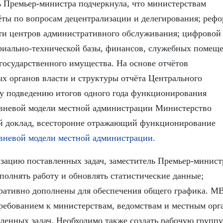
ль Премьер-министра подчеркнула, что министерствам
ёты по вопросам децентрализации и делегирования; реф
ти центров административного обслуживания; цифровой
ериально-технической базы, финансов, служебных помещ
государственного имущества. На основе отчётов
ых органов власти и структуры отчёта Центрального
у подведению итогов одного года функционирования
овневой модели местной администрации Министерство
й доклад, всесторонне отражающий функционирование
вневой модели местной администрации.
зацию поставленных задач, заместитель Премьер-минист
полнять работу и обновлять статистические данные;
ративно дополнены для обеспечения общего графика. М
ребованием к министерствам, ведомствам и местным орг
ленных задач. Необходимо также создать рабочую группу