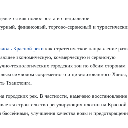
деляется как полюс роста и специальное
турный, финансовый, торгово-сервисный и туристически
вдоль Красной реки
как стратегическое направление раз
етающее экономическую, коммерческую и сервисную
аучно-технологических городских зон по обеим сторонам
 новым символом современного и цивилизованного Ханоя,
ть Тханглонга.
я городских рек. В частности, намечено восстановление
ривается строительство регулирующих плотин на Красной
я бассейнами, улучшения качества воды и предотвращени