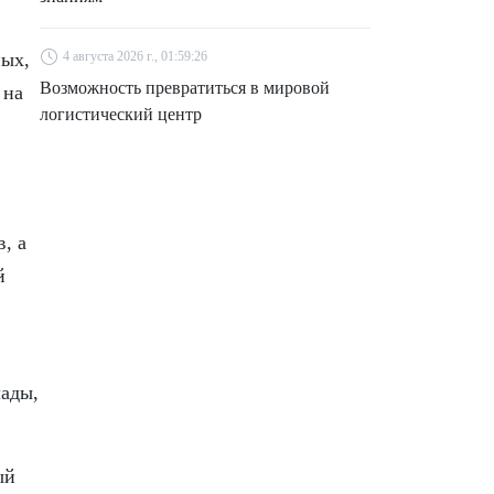
ных,
4 августа 2026 г., 01:59:26
Возможность превратиться в мировой
 на
логистический центр
, а
й
лады,
ый