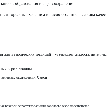
нансов, образования и здравоохранения.
льным городом, входящим в число столиц с высоким качес
ьтуры и героических традиций – утверждает смелость, интеллек
тных ворот столицы
ы зеленых насаждений Ханоя
ная река
полюс роста
глобальный город
городское пространство