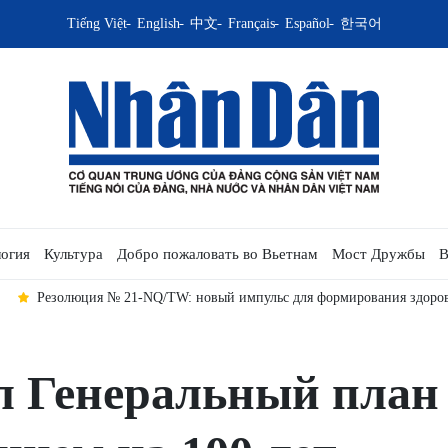
Tiếng Việt
English
中文
Français
Español
한국어
огия
Культура
Добро пожаловать во Вьетнам
Мост Дружбы
В
Резолюция № 21-NQ/TW: новый импульс для формирования здоров
л Генеральный план