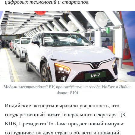
ВЬЕТНАМ
цифровых технологий и стартапов.
МОСТ ДРУЖБЫ
В МИРЕ
ВСТРЕЧИ - ДИАЛОГИ
ДОСЬЕ И МАТЕРИАЛЫ
О ГАЗЕТЕ «НЯНЗАН»
Модели электромобилей EV, произведённые на заводе VinFast в Индии.
TIẾNG VIỆT
Фото: ВИА
Индийские эксперты выразили уверенность, что
ENGLISH
государственный визит Генерального секретаря ЦК
中文
КПВ, Президента То Лама придаст новый импульс
сотрудничеству двух стран в области инноваций,