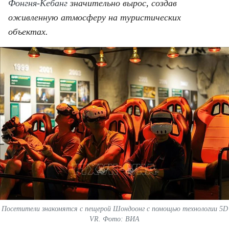
ВЬЕТНАМ
Фонгня-Кебанг
значительно вырос, создав
оживленную атмосферу на туристических
МОСТ ДРУЖБЫ
объектах.
В МИРЕ
ВСТРЕЧИ - ДИАЛОГИ
ДОСЬЕ И МАТЕРИАЛЫ
О ГАЗЕТЕ «НЯНЗАН»
TIẾNG VIỆT
ENGLISH
中文
Посетители знакомятся с пещерой Шондоонг с помощью технологии 5D
VR. Фото: ВИА