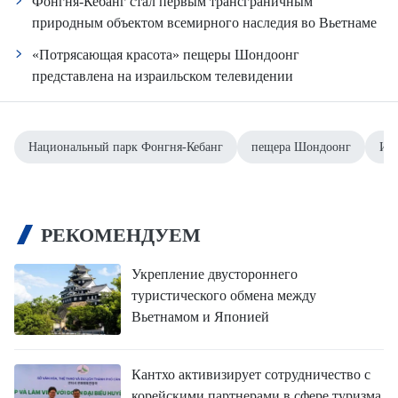
Фонгня-Кебанг стал первым трансграничным
природным объектом всемирного наследия во Вьетнаме
«Потрясающая красота» пещеры Шондоонг
представлена на израильском телевидении
Национальный парк Фонгня-Кебанг
пещера Шондоонг
Ин
РЕКОМЕНДУЕМ
Укрепление двустороннего
туристического обмена между
Вьетнамом и Японией
Кантхо активизирует сотрудничество с
корейскими партнерами в сфере туризма