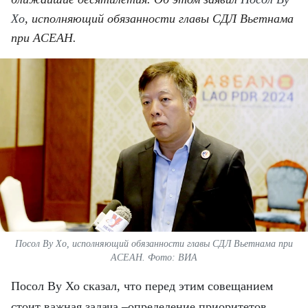
ВЬЕТНАМ
Хо
, исполняющий обязанности главы СДЛ Вьетнама
МОСТ ДРУЖБЫ
при АСЕАН.
В МИРЕ
ВСТРЕЧИ - ДИАЛОГИ
ДОСЬЕ И МАТЕРИАЛЫ
О ГАЗЕТЕ «НЯНЗАН»
TIẾNG VIỆT
ENGLISH
Посол Ву Хо, исполняющий обязанности главы СДЛ Вьетнама при
АСЕАН. Фото: ВИА
中文
Посол Ву Хо сказал, что перед этим совещанием
стоит важная задача –определение приоритетов