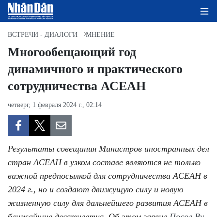
ВСТРЕЧИ - ДИАЛОГИ
МНЕНИЕ
Многообещающий год
динамичного и практического
ГЛАВНАЯ СТРАНИЦА
сотрудничества АСЕАН
ПОЛИТИКА
четверг, 1 февраля 2024 г., 02:14
ЭКОНОМИКА
ОБЩЕСТВО
Результаты совещания Министров иностранных дел
ЭКОЛОГИЯ
стран АСЕАН в узком составе являются не только
важной предпосылкой для сотрудничества АСЕАН в
КУЛЬТУРА
2024 г., но и создают движущую силу и новую
жизненную силу для дальнейшего развития АСЕАН в
ДОБРО ПОЖАЛОВАТЬ ВО
ближайшие десятилетия. Об этом заявил
Посол Ву