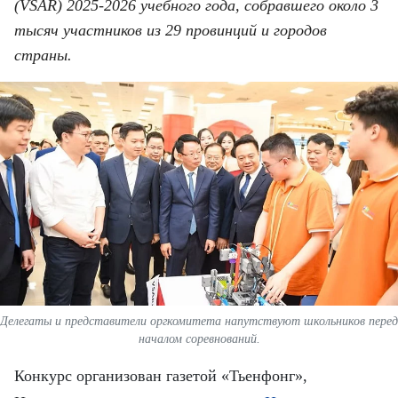
ВЬЕТНАМ
(VSAR) 2025-2026 учебного года, собравшего около 3
тысяч участников из 29 провинций и городов
МОСТ ДРУЖБЫ
страны.
В МИРЕ
ВСТРЕЧИ - ДИАЛОГИ
ДОСЬЕ И МАТЕРИАЛЫ
О ГАЗЕТЕ «НЯНЗАН»
TIẾNG VIỆT
ENGLISH
Делегаты и представители оргкомитета напутствуют школьников перед
началом соревнований.
中文
Конкурс организован газетой «Тьенфонг»,