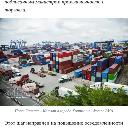
ВЬЕТНАМ
подписанным министром промышленности и
торговли.
МОСТ ДРУЖБЫ
В МИРЕ
ВСТРЕЧИ - ДИАЛОГИ
ДОСЬЕ И МАТЕРИАЛЫ
О ГАЗЕТЕ «НЯНЗАН»
TIẾNG VIỆT
ENGLISH
Порт Танканг - Катлай в городе Хошимине. Фото: ВИА
中文
Этот шаг направлен на повышение осведомленности